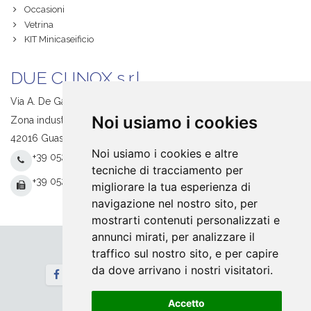
Occasioni
Vetrina
KIT Minicaseificio
DUE CI INOX s.r.l.
Via A. De Gasperi, 1
Noi usiamo i cookies
Zona industriale S. Giacomo
42016 Guastalla (RE) Italy
Noi usiamo i cookies e altre
+39 0522 831205
tecniche di tracciamento per
+39 0522 831093
migliorare la tua esperienza di
navigazione nel nostro sito, per
mostrarti contenuti personalizzati e
annunci mirati, per analizzare il
traffico sul nostro sito, e per capire
Seguici
da dove arrivano i nostri visitatori.
Newsletter
Accetto
Home
Contatti