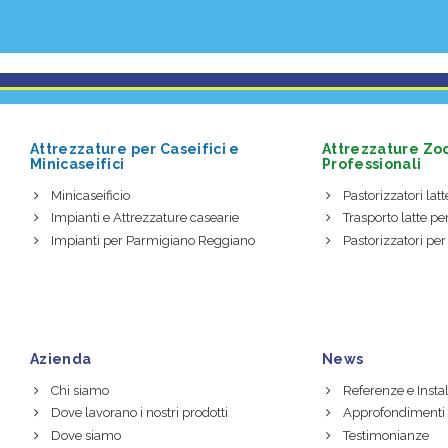
Attrezzature per Caseifici e
Attrezzature Zo
Minicaseifici
Professionali
Minicaseificio
Pastorizzatori latte
Impianti e Attrezzature casearie
Trasporto latte per
Impianti per Parmigiano Reggiano
Pastorizzatori per
Azienda
News
Chi siamo
Referenze e Instal
Dove lavorano i nostri prodotti
Approfondimenti
Dove siamo
Testimonianze