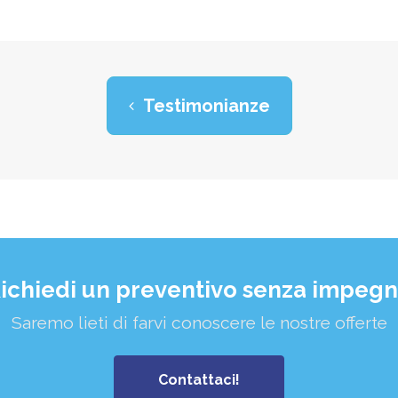
Testimonianze
ichiedi un preventivo senza impeg
Saremo lieti di farvi conoscere le nostre offerte
Contattaci!