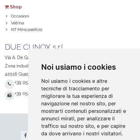
Shop
Occasioni
Vetrina
KIT Minicaseificio
DUE CI INOX s.r.l.
Via A. De Gasperi, 1
Noi usiamo i cookies
Zona industriale S. Giacomo
42016 Guastalla (RE) Italy
Noi usiamo i cookies e altre
+39 0522 831205
tecniche di tracciamento per
+39 0522 831093
migliorare la tua esperienza di
navigazione nel nostro sito, per
mostrarti contenuti personalizzati e
annunci mirati, per analizzare il
traffico sul nostro sito, e per capire
Seguici
da dove arrivano i nostri visitatori.
Newsletter