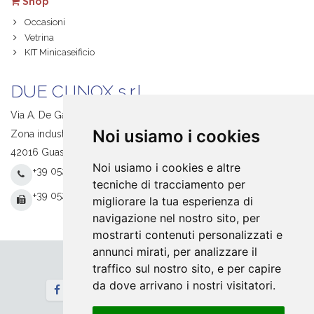
Shop
Occasioni
Vetrina
KIT Minicaseificio
DUE CI INOX s.r.l.
Via A. De Gasperi, 1
Noi usiamo i cookies
Zona industriale S. Giacomo
42016 Guastalla (RE) Italy
Noi usiamo i cookies e altre
+39 0522 831205
tecniche di tracciamento per
+39 0522 831093
migliorare la tua esperienza di
navigazione nel nostro sito, per
mostrarti contenuti personalizzati e
annunci mirati, per analizzare il
traffico sul nostro sito, e per capire
Seguici
da dove arrivano i nostri visitatori.
Newsletter