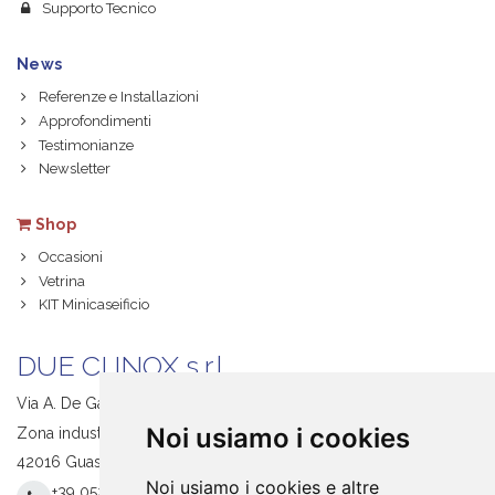
Supporto Tecnico
News
Referenze e Installazioni
Approfondimenti
Testimonianze
Newsletter
Shop
Occasioni
Vetrina
KIT Minicaseificio
DUE CI INOX s.r.l.
Via A. De Gasperi, 1
Noi usiamo i cookies
Zona industriale S. Giacomo
42016 Guastalla (RE) Italy
Noi usiamo i cookies e altre
+39 0522 831205