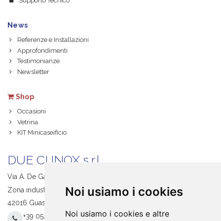
Supporto Tecnico
News
Referenze e Installazioni
Approfondimenti
Testimonianze
Newsletter
Shop
Occasioni
Vetrina
KIT Minicaseificio
DUE CI INOX s.r.l.
Via A. De Gasperi, 1
Noi usiamo i cookies
Zona industriale S. Giacomo
42016 Guastalla (RE) Italy
Noi usiamo i cookies e altre
+39 0522 831205