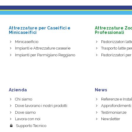
Attrezzature per Caseifici e
Attrezzature Zo
Minicaseifici
Professionali
Minicaseificio
Pastorizzatori latte
Impianti e Attrezzature casearie
Trasporto latte per
Impianti per Parmigiano Reggiano
Pastorizzatori per
Azienda
News
Chi siamo
Referenze e Instal
Dove lavorano i nostri prodotti
Approfondimenti
Dove siamo
Testimonianze
Lavora con noi
Newsletter
Supporto Tecnico