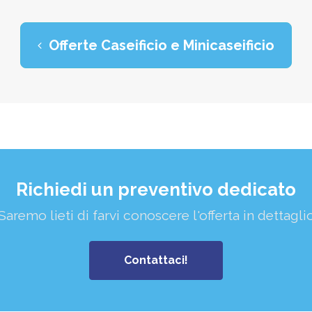
Offerte Caseificio e Minicaseificio
Richiedi un preventivo dedicato
Saremo lieti di farvi conoscere l'offerta in dettagli
Contattaci!