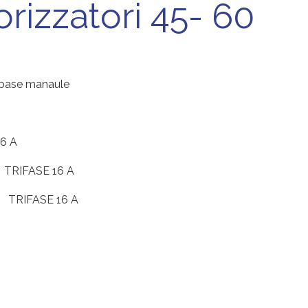
rizzatori 45- 60
o base manaule
16 A
 TRIFASE 16 A
V TRIFASE 16 A