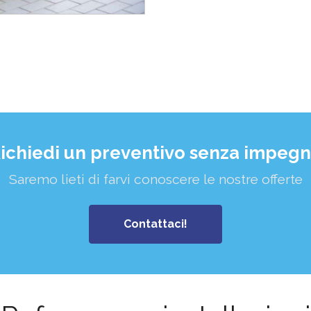
ichiedi un preventivo senza impeg
Saremo lieti di farvi conoscere le nostre offerte
Contattaci!