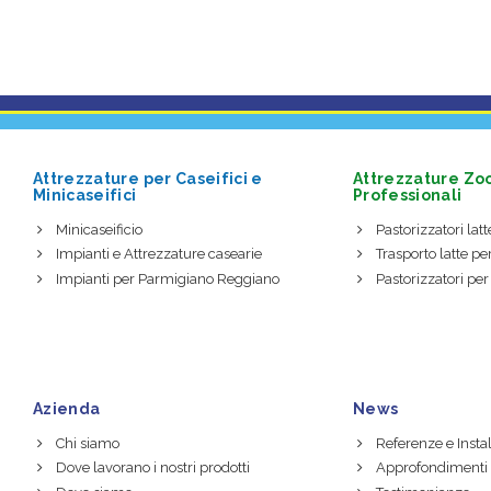
Attrezzature per Caseifici e
Attrezzature Zo
Minicaseifici
Professionali
Minicaseificio
Pastorizzatori latte
Impianti e Attrezzature casearie
Trasporto latte per
Impianti per Parmigiano Reggiano
Pastorizzatori per
Azienda
News
Chi siamo
Referenze e Instal
Dove lavorano i nostri prodotti
Approfondimenti