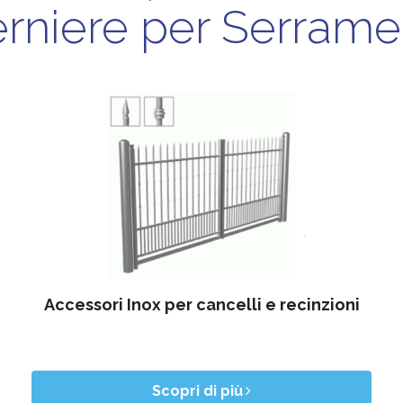
rniere per Serrame
Accessori Inox per cancelli e recinzioni
Scopri di più