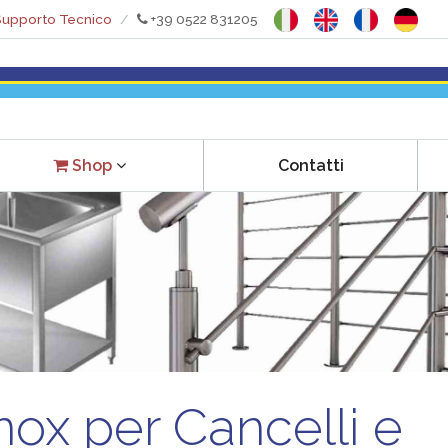
upporto Tecnico
+39 0522 831205
Contatti
Shop
nox per Cancelli e