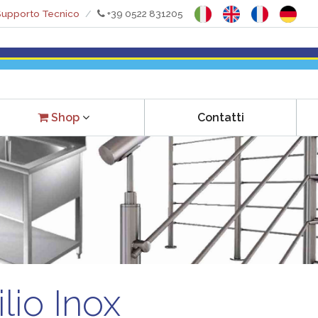
upporto Tecnico
+39 0522 831205
Contatti
Shop
lio Inox