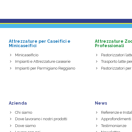
Attrezzature per Caseifici e
Attrezzature Zo
Minicaseifici
Professionali
Minicaseificio
Pastorizzatori latte
Impianti e Attrezzature casearie
Trasporto latte per
Impianti per Parmigiano Reggiano
Pastorizzatori per
Azienda
News
Chi siamo
Referenze e Instal
Dove lavorano i nostri prodotti
Approfondimenti
Dove siamo
Testimonianze