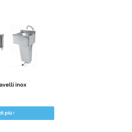
avelli inox
di più