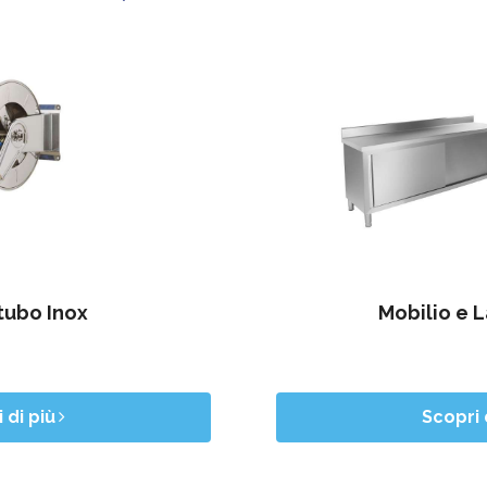
tubo Inox
Mobilio e L
 di più
Scopri 