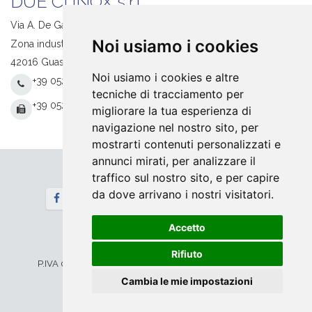
DUE CI INOX s.r.l.
Via A. De Gasperi, 1
Noi usiamo i cookies
Zona industriale S. Giacomo
42016 Guastalla (RE) Italy
Noi usiamo i cookies e altre
+39 0522 831205
tecniche di tracciamento per
+39 0522 831093
migliorare la tua esperienza di
navigazione nel nostro sito, per
mostrarti contenuti personalizzati e
annunci mirati, per analizzare il
traffico sul nostro sito, e per capire
Seguici
da dove arrivano i nostri visitatori.
Newsletter
Accetto
Home
Contatti
© 2026 DUE CI INOX srl. Tutti i diritti riservati
Rifiuto
P.IVA 00673730354 -
Privacy&Legal
-
Cookie
Configura
Cambia le mie impostazioni